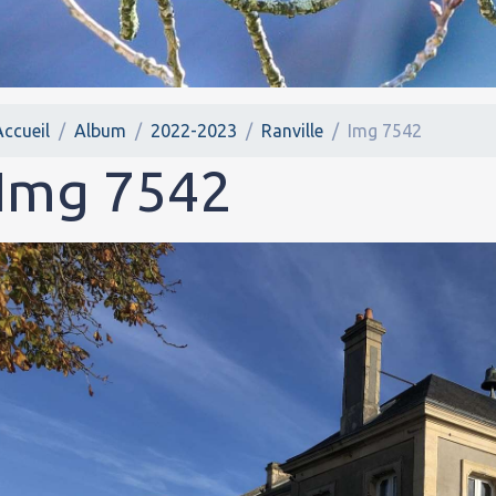
Accueil
Album
2022-2023
Ranville
Img 7542
Img 7542