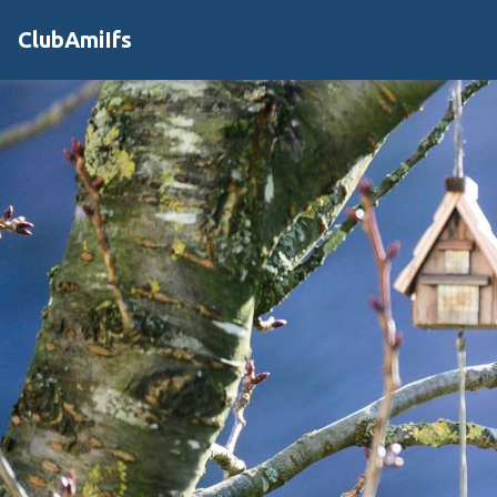
ClubAmiIfs