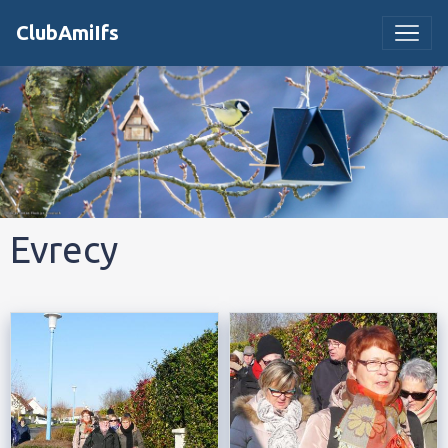
ClubAmiIfs
Evrecy