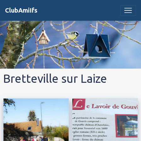
ClubAmiIfs
Bretteville sur Laize