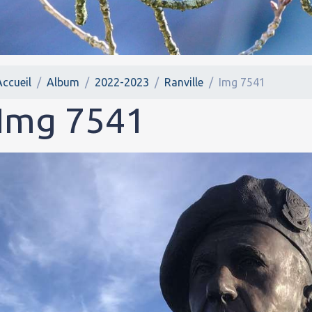
Accueil
Album
2022-2023
Ranville
Img 7541
Img 7541