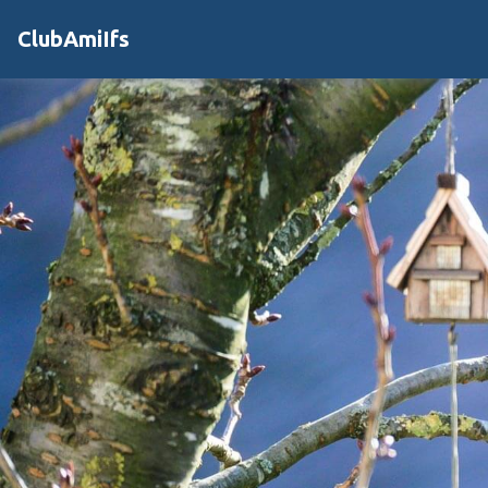
ClubAmiIfs