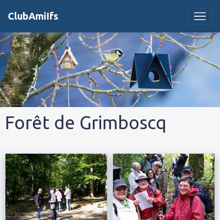
ClubAmiIfs
Forêt de Grimboscq