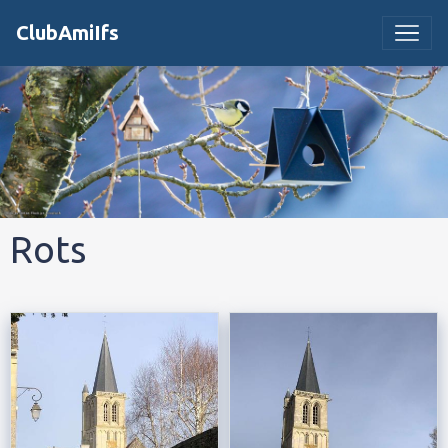
ClubAmiIfs
Rots