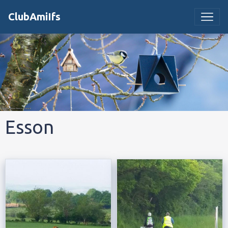
ClubAmiIfs
Esson