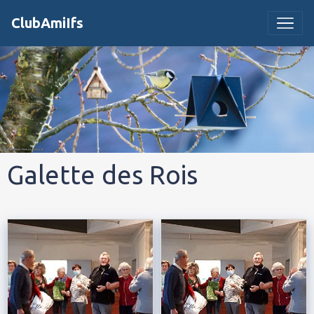
ClubAmiIfs
Galette des Rois