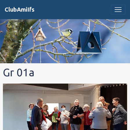
ClubAmiIfs
Gr 01a