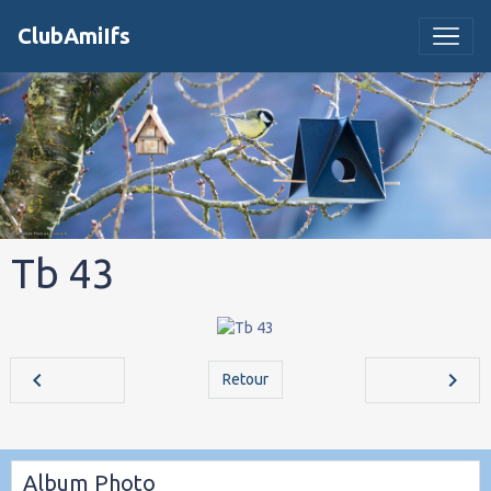
ClubAmiIfs
Tb 43
Retour
Album Photo