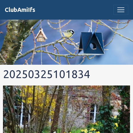
ClubAmiIfs
20250325101834