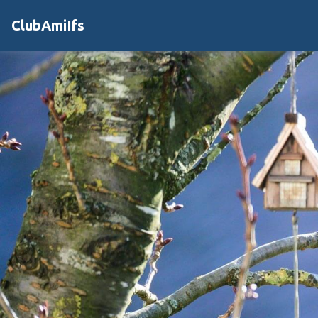
ClubAmiIfs