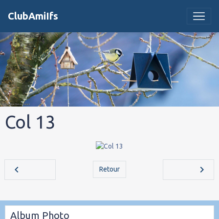
ClubAmiIfs
Col 13
Retour
Album Photo