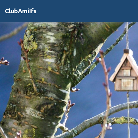
ClubAmiIfs