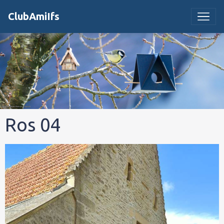
ClubAmiIfs
Ros 04