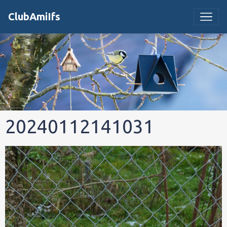
ClubAmiIfs
20240112141031