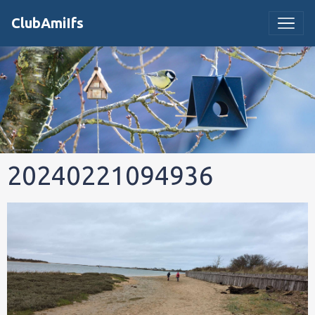
ClubAmiIfs
20240221094936