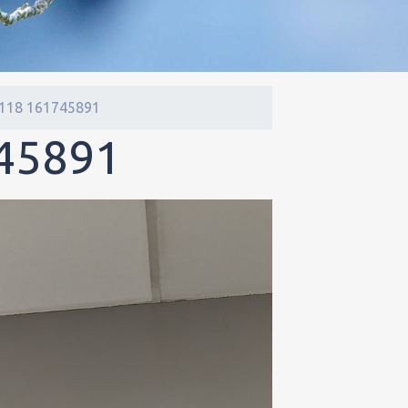
0118 161745891
45891