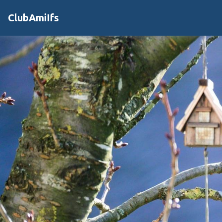
ClubAmiIfs