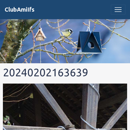
ClubAmiIfs
20240202163639