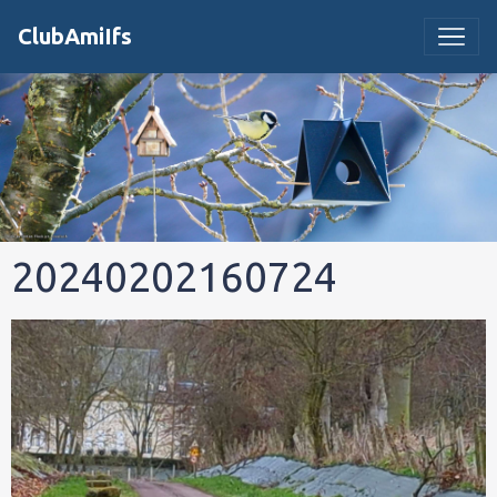
ClubAmiIfs
20240202160724