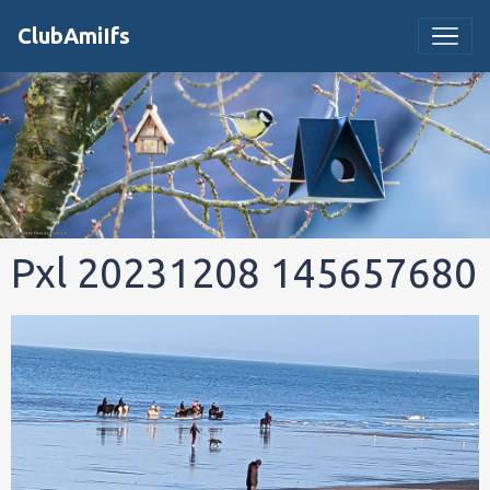
ClubAmiIfs
Pxl 20231208 145657680