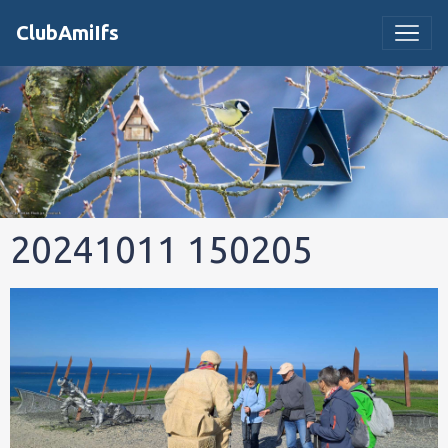
ClubAmiIfs
20241011 150205