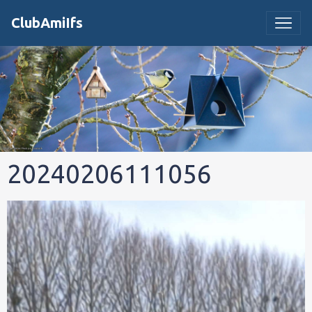
ClubAmiIfs
20240206111056