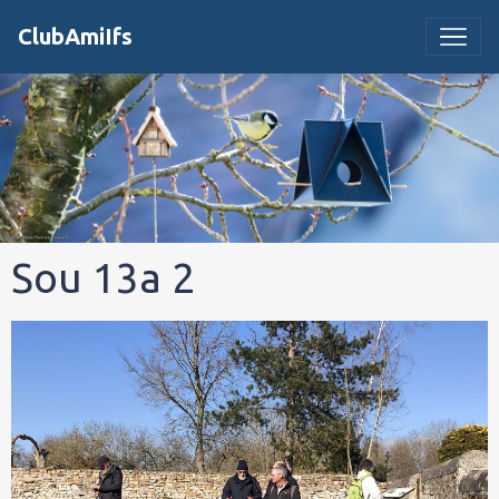
ClubAmiIfs
Sou 13a 2