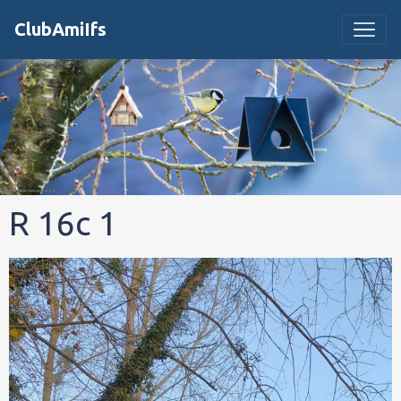
ClubAmiIfs
R 16c 1