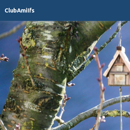
ClubAmiIfs