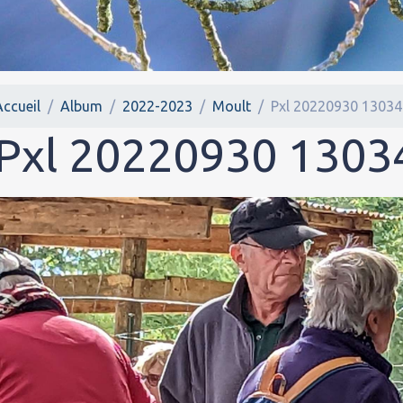
Accueil
Album
2022-2023
Moult
Pxl 20220930 1303
Pxl 20220930 130