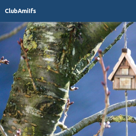
ClubAmiIfs