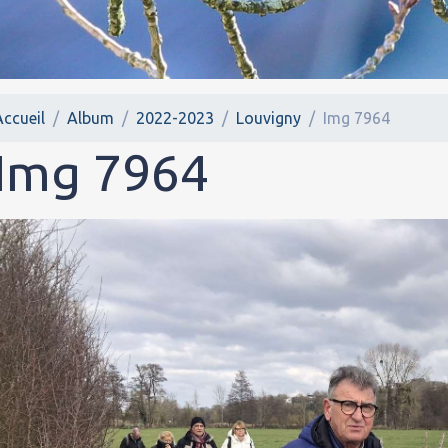
Accueil
Album
2022-2023
Louvigny
Img 7964
Img 7964