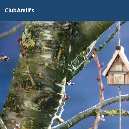
ClubAmiIfs