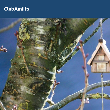
ClubAmiIfs