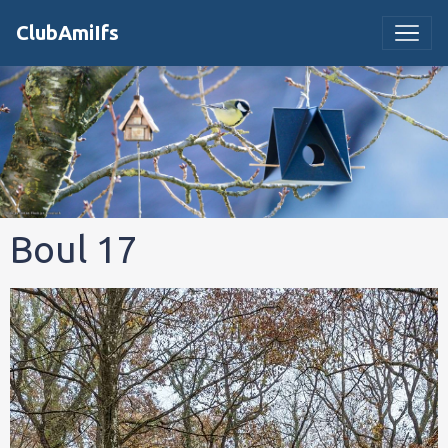
ClubAmiIfs
Boul 17