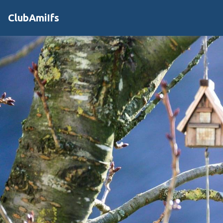
ClubAmiIfs