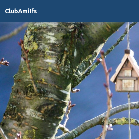
ClubAmiIfs