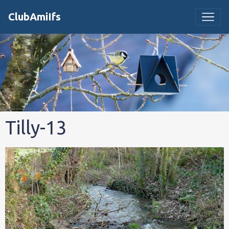
ClubAmiIfs
Tilly-13