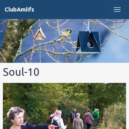
ClubAmiIfs
Soul-10