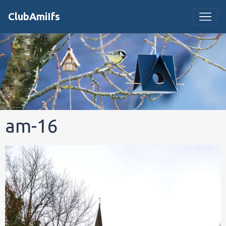
ClubAmiIfs
am-16