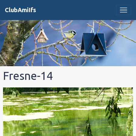
ClubAmiIfs
Fresne-14