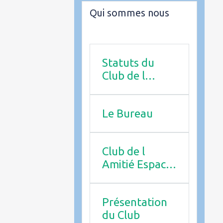
Qui sommes nous
Statuts du
Club de l
Amitié
Le Bureau
Club de l
Amitié Espace
Associatif 4
rue de
Présentation
Provence,
du Club
14123 Ifs