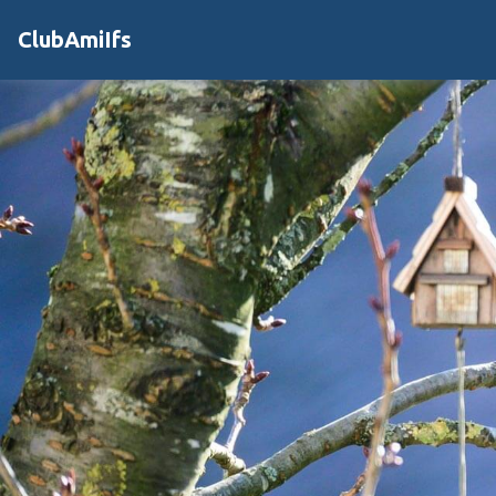
ClubAmiIfs